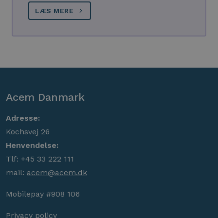
LÆS MERE
Acem Danmark
Adresse:
Kochsvej 26
Henvendelse:
Tlf: +45 33 222 111
mail:
acem@acem.dk
Mobilepay #908 106
Privacy policy