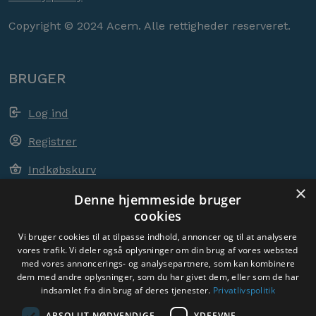
Copyright © 2024 Acem. Alle rettigheder reserveret.
BRUGER
Log ind
Registrer
Indkøbskurv
×
Denne hjemmeside bruger
cookies
ACEM OVER HELE VERDEN
Vi bruger cookies til at tilpasse indhold, annoncer og til at analysere
vores trafik. Vi deler også oplysninger om din brug af vores websted
med vores annoncerings- og analysepartnere, som kan kombinere
VÆLG LAND
dem med andre oplysninger, som du har givet dem, eller som de har
Denmark
indsamlet fra din brug af deres tjenester.
Privatlivspolitik
ABSOLUT NØDVENDIGE
YDEEVNE