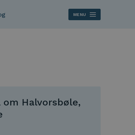
og
MENU
 om Halvorsbøle,
e