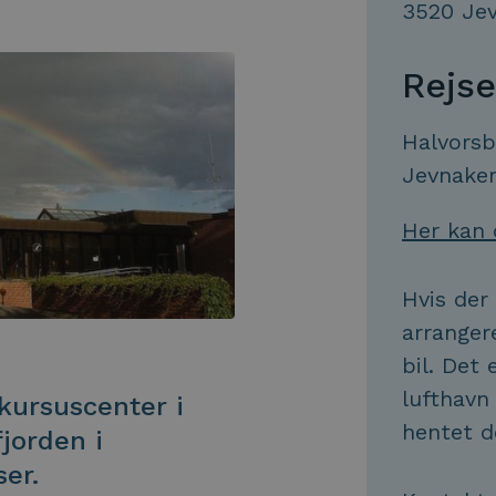
3520
Je
Rejse
Halvorsb
Jevnaker
Her kan 
Hvis der
arranger
bil. Det 
lufthavn
kursuscenter i
hentet d
jorden i
er.