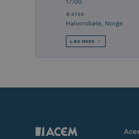
17:00
STED
Halvorsbøle, Norge
LÆS MERE
Ace