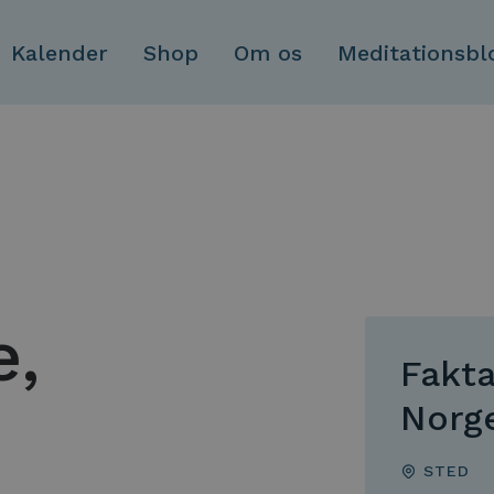
Skip to main content
Kalender
Shop
Om os
Meditationsbl
e,
Fakta
Norg
STED