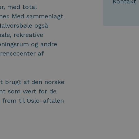
Kontakt 
r, med total
soner. Med sammenlagt
Halvorsbøle også
ale, rekreative
ræningsrum og andre
erencecenter af
et brugt af den norske
amt som vært for de
frem til Oslo-aftalen