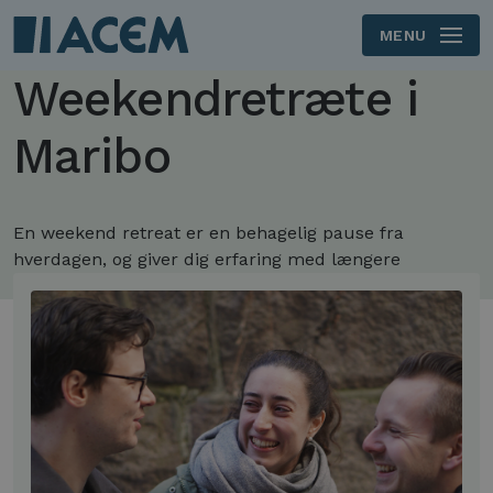
MENU
Skip to main content
Weekendretræte i
Maribo
En weekend retreat er en behagelig pause fra
hverdagen, og giver dig erfaring med længere
meditationer og vejledningsgrupper.